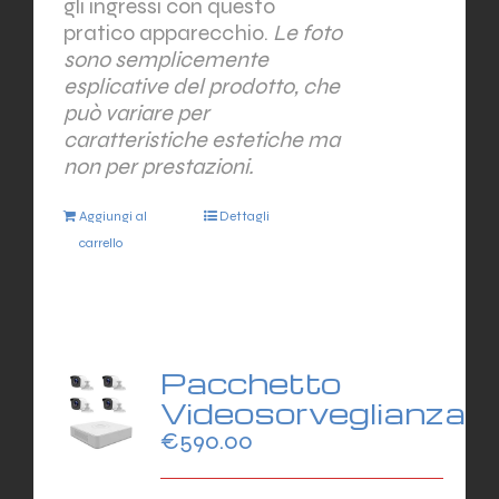
gli ingressi con questo
pratico apparecchio.
Le foto
sono semplicemente
esplicative del prodotto, che
può variare per
caratteristiche estetiche ma
non per prestazioni.
Aggiungi al
Dettagli
carrello
Pacchetto
Videosorveglianza
€
590.00