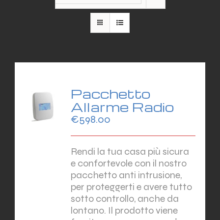
Pacchetto
Allarme Radio
€
598.00
Rendi la tua casa più sicura
e confortevole con il nostro
pacchetto anti intrusione,
per proteggerti e avere tutto
sotto controllo, anche da
lontano. Il prodotto viene