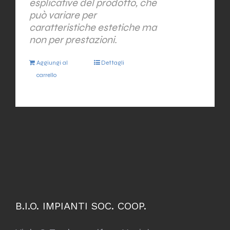
esplicative del prodotto, che
può variare per
caratteristiche estetiche ma
non per prestazioni.
Aggiungi al
Dettagli
carrello
B.I.O. IMPIANTI SOC. COOP.