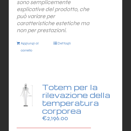
sono semplicemente
esplicative del prodotto, che
può variare per
caratteristiche estetiche ma
non per prestazioni.
Aggiungi al
Dettagli
carrello
Totem per la
rilevazione della
temperatura
corporea
€
2,196.00