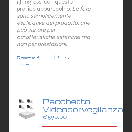
gli ingressi con questo
pratico apparecchio.
Le foto
sono semplicemente
esplicative del prodotto, che
può variare per
caratteristiche estetiche ma
non per prestazioni.
Aggiungi al
Dettagli
carrello
Pacchetto
Videosorveglianza
€
590.00