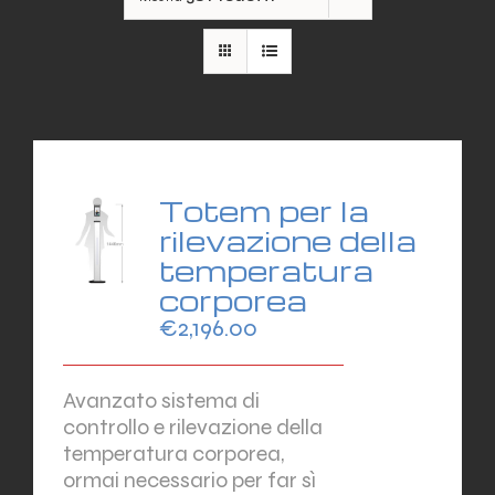
Totem per la
rilevazione della
temperatura
corporea
€
2,196.00
Avanzato sistema di
controllo e rilevazione della
temperatura corporea,
ormai necessario per far sì