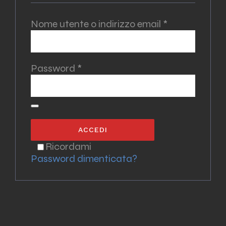
Richiesto
Nome utente o indirizzo email
*
Richiesto
Password
*
ACCEDI
Ricordami
Password dimenticata?