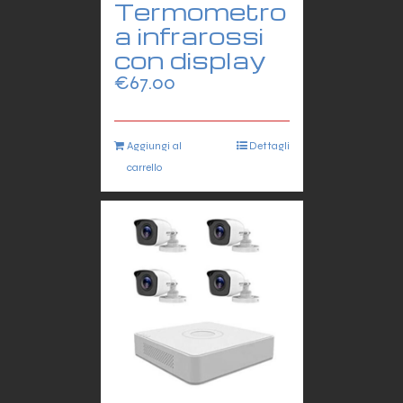
Termometro
a infrarossi
con display
€
67.00
Aggiungi al
Dettagli
carrello