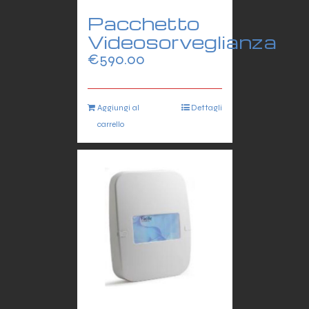
Pacchetto
Videosorveglianza
€
590.00
Aggiungi al
Dettagli
carrello