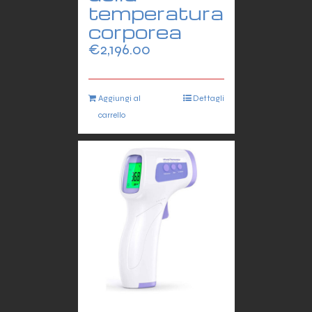
temperatura
corporea
€
2,196.00
Aggiungi al
Dettagli
carrello