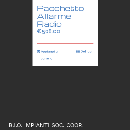
Pacchetto
Allarme
Radio
€
598.00
Aggiungi al
Dettagli
carrello
B.I.O. IMPIANTI SOC. COOP.