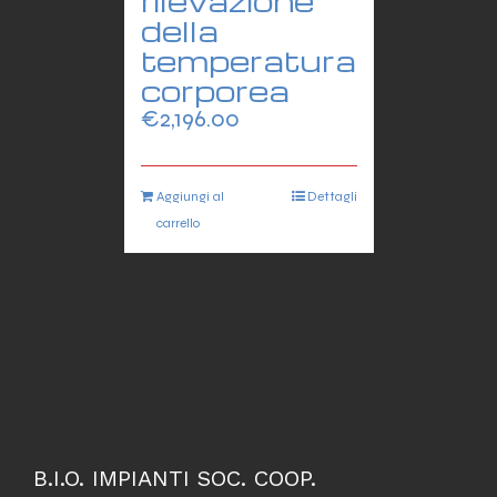
rilevazione
della
temperatura
corporea
€
2,196.00
Aggiungi al
Dettagli
carrello
B.I.O. IMPIANTI SOC. COOP.