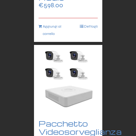
€
598.00
Aggiungi al
Dettagli
carrello
Pacchetto
Videosorveglianza