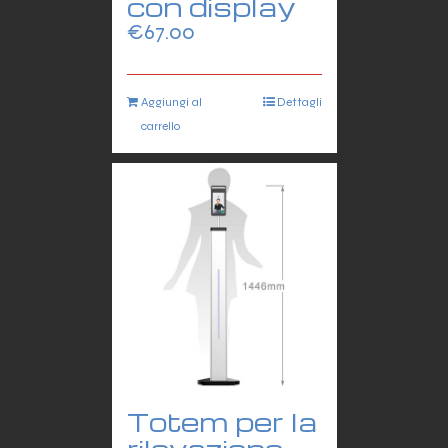
con display
€
67.00
Aggiungi al
Dettagli
carrello
Totem per la