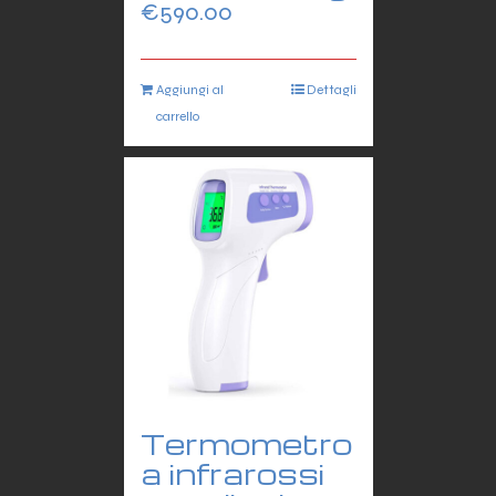
€
590.00
Aggiungi al
Dettagli
carrello
Termometro
a infrarossi