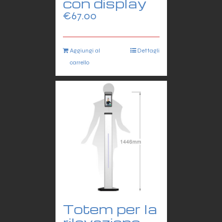
con display
€
67.00
Aggiungi al
Dettagli
carrello
Totem per la