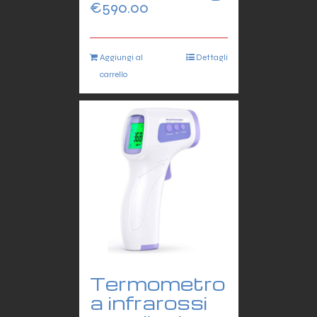
€
590.00
Aggiungi al
Dettagli
carrello
Termometro
a infrarossi