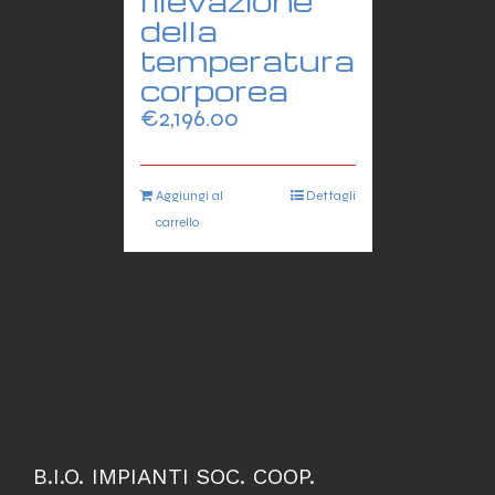
rilevazione
della
temperatura
corporea
€
2,196.00
Aggiungi al
Dettagli
carrello
B.I.O. IMPIANTI SOC. COOP.