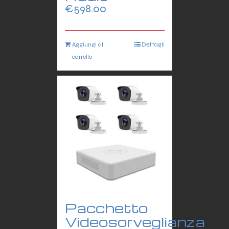
€
598.00
Aggiungi al
Dettagli
carrello
Pacchetto
Videosorveglianza