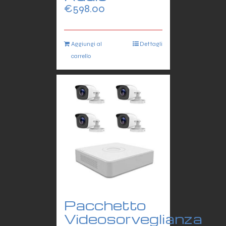
€
598.00
Aggiungi al
Dettagli
carrello
Pacchetto
Videosorveglianza