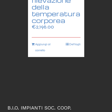
rilevazione
della
temperatura
corporea
€
2,196.00
Aggiungi al
Dettagli
carrello
B.I.O. IMPIANTI SOC. COOP.