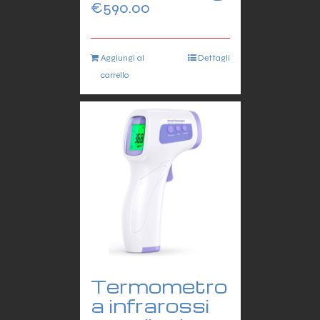
€
590.00
Aggiungi al
Dettagli
carrello
Termometro
a infrarossi