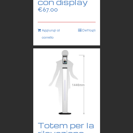
con display
€
67.00
Aggiungi al
Dettagli
carrello
Totem per la