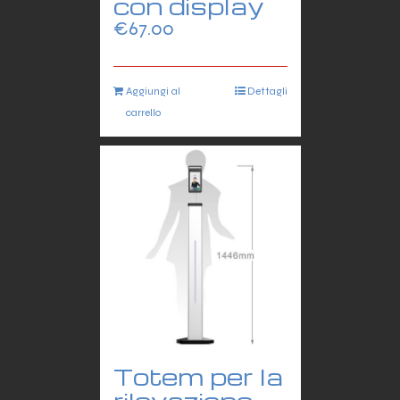
con display
€
67.00
Aggiungi al
Dettagli
carrello
Totem per la