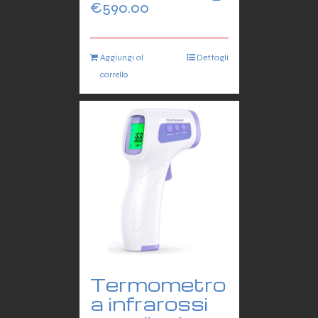
€
590.00
Aggiungi al
Dettagli
carrello
Termometro
a infrarossi