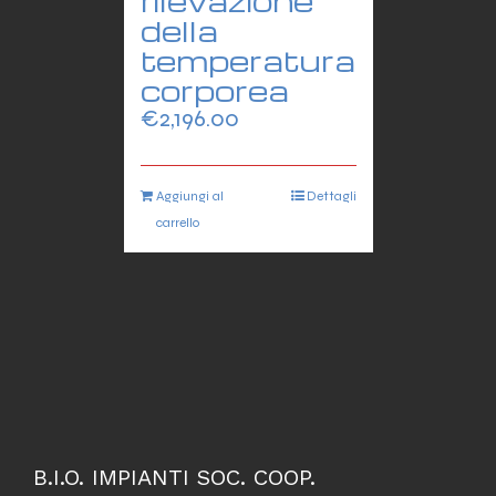
rilevazione
della
temperatura
corporea
€
2,196.00
Aggiungi al
Dettagli
carrello
B.I.O. IMPIANTI SOC. COOP.