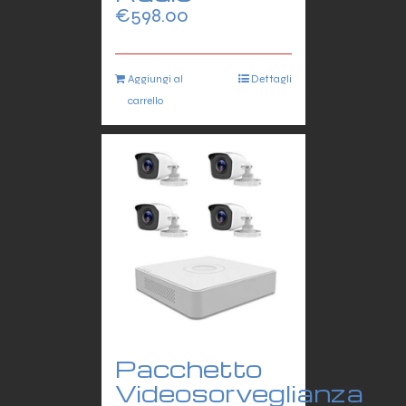
€
598.00
Aggiungi al
Dettagli
carrello
Pacchetto
Videosorveglianza