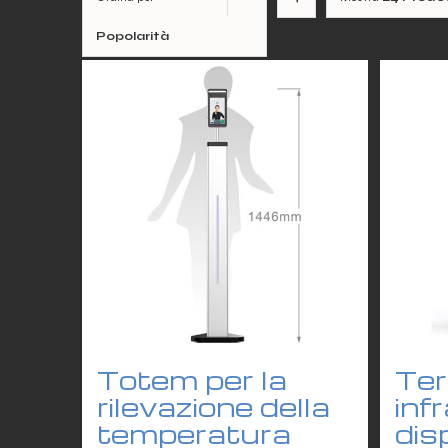
Popolarità
Totem per la
Te
rilevazione della
inf
temperatura
dis