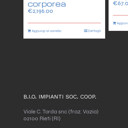
corporea
€
67.
€
2,196.00
Aggiung
Aggiungi al carrello
Dettagli
B.I.O. IMPIANTI SOC. COOP.
Viale C. Torda snc (fraz. Vazia)
02100 Rieti (RI)