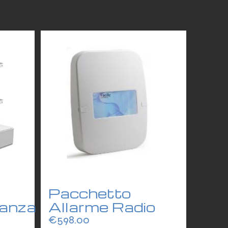
Pacchetto
ianza
Allarme Radio
€
598.00