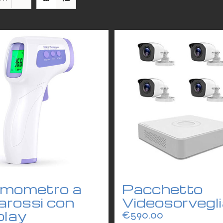
rmometro a
Pacchetto
rarossi con
Videosorvegl
play
€
590.00