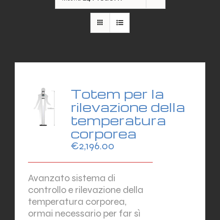
Totem per la
rilevazione della
temperatura
corporea
€
2,196.00
Avanzato sistema di
controllo e rilevazione della
temperatura corporea,
ormai necessario per far sì