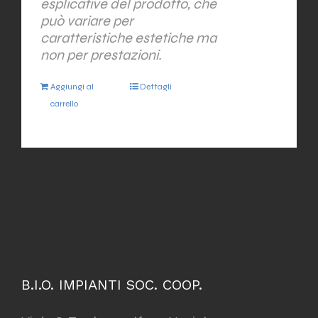
esplicative del prodotto, che
può variare per
caratteristiche estetiche ma
non per prestazioni.
Aggiungi al
Dettagli
carrello
B.I.O. IMPIANTI SOC. COOP.