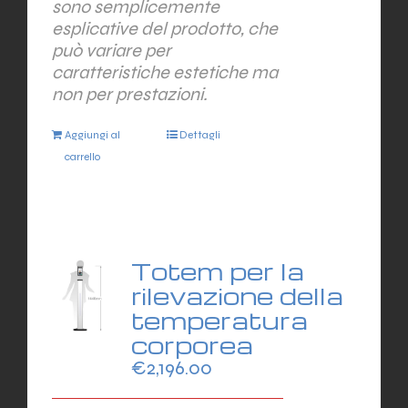
sono semplicemente
esplicative del prodotto, che
può variare per
caratteristiche estetiche ma
non per prestazioni.
Aggiungi al
Dettagli
carrello
Totem per la
rilevazione della
temperatura
corporea
€
2,196.00