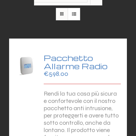
Pacchetto
Allarme Radio
€
598.00
Rendi la tua casa più sicura
e confortevole con il nostro
pacchetto anti intrusione,
per proteggerti e avere tutto
sotto controllo, anche da
lontano. Il prodotto viene