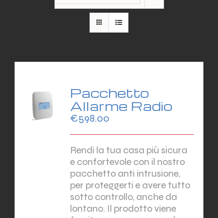
Pacchetto
Allarme Radio
€
598.00
Rendi la tua casa più sicura
e confortevole con il nostro
pacchetto anti intrusione,
per proteggerti e avere tutto
sotto controllo, anche da
lontano. Il prodotto viene