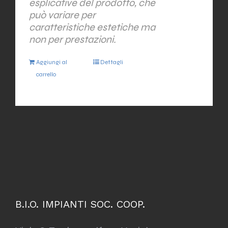
esplicative del prodotto, che
può variare per
caratteristiche estetiche ma
non per prestazioni.
Aggiungi al
Dettagli
carrello
B.I.O. IMPIANTI SOC. COOP.