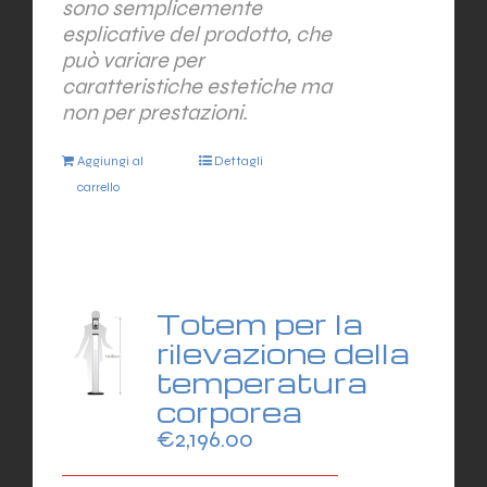
sono semplicemente
esplicative del prodotto, che
può variare per
caratteristiche estetiche ma
non per prestazioni.
Aggiungi al
Dettagli
carrello
Totem per la
rilevazione della
temperatura
corporea
€
2,196.00