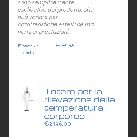
sono semplicemente
esplicative del prodotto, che
può variare per
caratteristiche estetiche ma
non per prestazioni.
Aggiungi al
Dettagli
carrello
Totem per la
rilevazione della
temperatura
corporea
€
2,196.00