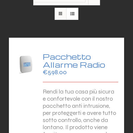
Pacchetto
Allarme Radio
€
598.00
Rendi la tua casa più sicura
e confortevole con il nostro
pacchetto anti intrusione,
per proteggerti e avere tutto
sotto controllo, anche da
lontano. Il prodotto viene