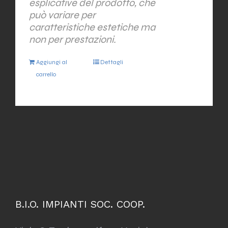
esplicative del prodotto, che
può variare per
caratteristiche estetiche ma
non per prestazioni.
Aggiungi al
Dettagli
carrello
B.I.O. IMPIANTI SOC. COOP.