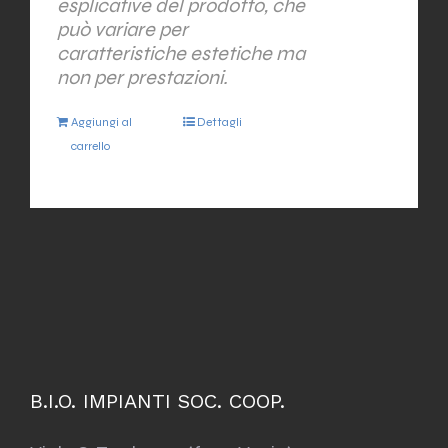
esplicative del prodotto, che
può variare per
caratteristiche estetiche ma
non per prestazioni.
Aggiungi al
Dettagli
carrello
B.I.O. IMPIANTI SOC. COOP.