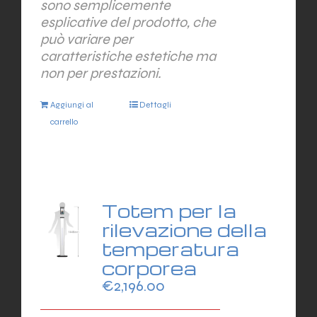
sono semplicemente
esplicative del prodotto, che
può variare per
caratteristiche estetiche ma
non per prestazioni.
Aggiungi al
Dettagli
carrello
Totem per la
rilevazione della
temperatura
corporea
€
2,196.00