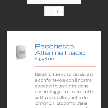
Pacchetto
Allarme Radio
€
598.00
Rendi la tua casa più sicura
e confortevole con il nostro
pacchetto anti intrusione,
per proteggerti e avere tutto
sotto controllo, anche da
lontano. Il prodotto viene